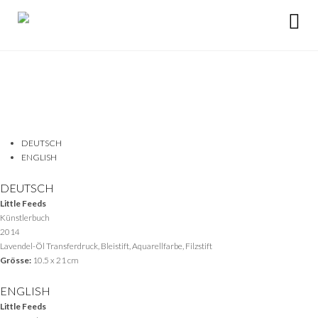
DEUTSCH
ENGLISH
DEUTSCH
Little Feeds
Künstlerbuch
2014
Lavendel-Öl Transferdruck, Bleistift, Aquarellfarbe, Filzstift
Grösse:
10.5 x 21 cm
ENGLISH
Little Feeds