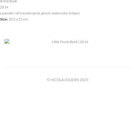
Artist Book
2014
Lavender-oil transferprint, pencil, watercolor, feltpen
Size:
10.5 x 21 cm
© NICOLAJ DUDEK 2025